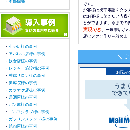
・
本部機能
です。
お客様は携帯電話をタッ
はお客様に伝えたい内容
とができます。今までの
実現でき
、一度来店され
店のファン作りを始めま
・
小売店様の事例
・
アパレル店様の事例
＼ 
・
飲食店様の事例
・
レジャー施設様の事例
お悩み
・
整体サロン様の事例
・
美容院様の事例
うま
・
カラオケ店様の事例
できて
・
居酒屋様の事例
・
パン屋様の事例
・
ゴルフクラブ様の事例
・
ガソリンスタンド様の事例
・
焼肉屋様の事例